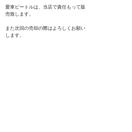
愛車ビートルは、当店で責任もって販
売致します。
また次回の売却の際はよろしくお願い
します。
当店では、おかげさまで年々リピート
のお客様が増えてきております。
本当にありがたいです。
もちろん！新規のお客様も多く、日々
いろいろな車を査定させて頂いており
ます。