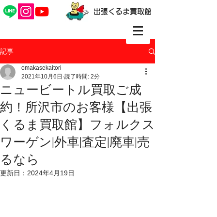
出張くるま買取館
記事
omakasekaitori
2021年10月6日
読了時間: 2分
ニュービートル買取ご成
約！所沢市のお客様【出張
くるま買取館】フォルクス
ワーゲン|外車|査定|廃車|売
るなら
更新日：
2024年4月19日