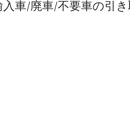
輸入車/廃車/不要車の引