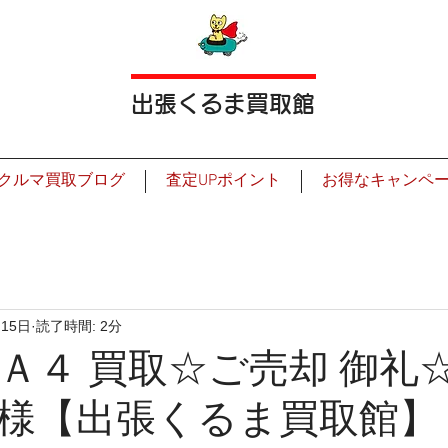
出張くるま買取館
クルマ買取ブログ
査定UPポイント
お得なキャンペ
15日
読了時間: 2分
Ａ４ 買取☆ご売却 御礼
様【出張くるま買取館】