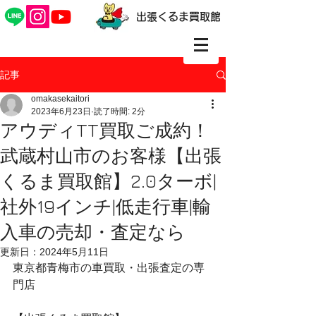
出張くるま買取館
記事
omakasekaitori
2023年6月23日
読了時間: 2分
アウディTT買取ご成約！
武蔵村山市のお客様【出張
くるま買取館】2.0ターボ|
社外19インチ|低走行車|輸
入車の売却・査定なら
更新日：
2024年5月11日
東京都青梅市の車買取・出張査定の専
門店