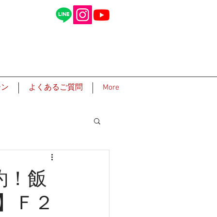
ーン
よくあるご質問
More
約！飯
】Ｆ２