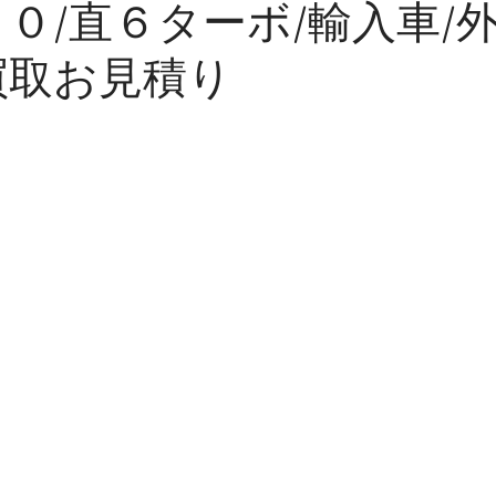
３０/直６ターボ/輸入車/外
買取お見積り