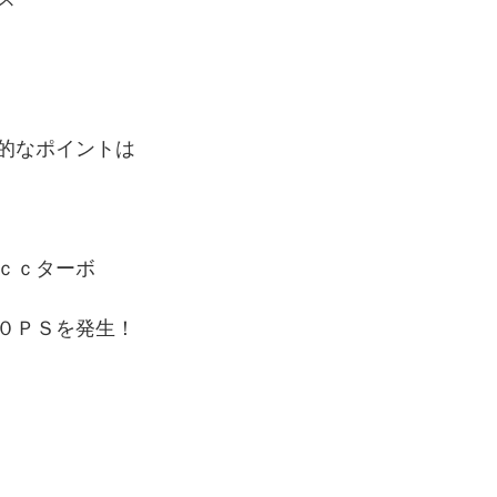
的なポイントは
ｃｃターボ
０ＰＳを発生！