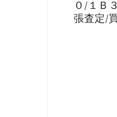
０/１Ｂ
張査定/