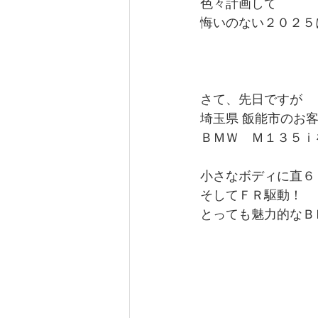
色々計画して
悔いのない２０２５
さて、先日ですが
埼玉県 飯能市のお
ＢＭＷ　Ｍ１３５ｉ
小さなボディに直６
そしてＦＲ駆動！
とっても魅力的なＢ