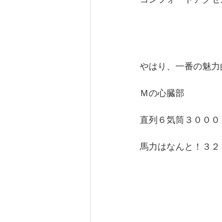
やはり、一番の魅力
Ｍの心臓部
直列６気筒３０００
馬力はなんと！３２