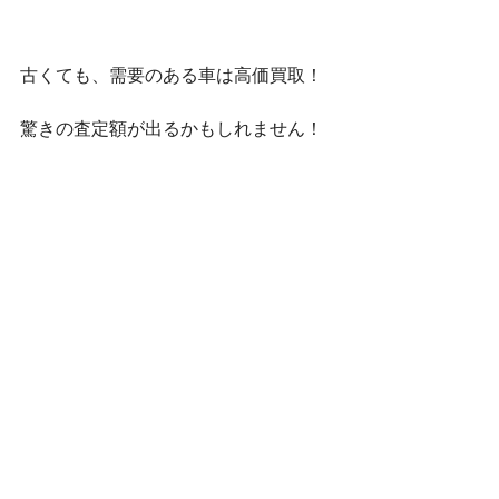
古くても、需要のある車は高価買取！
驚きの査定額が出るかもしれません！
車を売ろうかな？と思ったら、まずは
ご相談下さい。
出張くるま買取館　五十嵐（いがら
し）でしたー