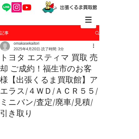
出張くるま買取館
記事
omakasekaitori
2025年4月20日
読了時間: 3分
トヨタ エスティマ 買取 売
却 ご成約！福生市のお客
様【出張くるま買取館】ア
エラス/４ＷＤ/ＡＣＲ５５/
ミニバン/査定/廃車/見積/
引き取り