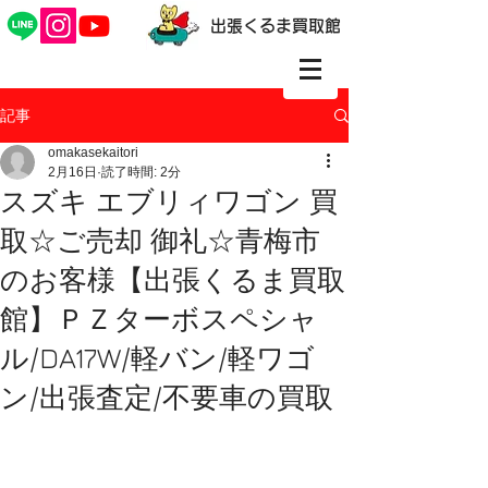
出張くるま買取館
記事
omakasekaitori
2月16日
読了時間: 2分
スズキ エブリィワゴン 買
取☆ご売却 御礼☆青梅市
のお客様【出張くるま買取
館】ＰＺターボスペシャ
ル/DA17W/軽バン/軽ワゴ
ン/出張査定/不要車の買取