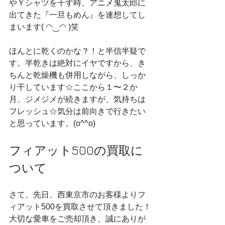
やＹシャツを干す時、アニメ鬼太郎に
出てきた『一旦もめん』を連想してし
まいます( ◠‿◠ )笑
ほんとに乾くのかな？！と半信半疑で
す。半乾きは絶対にイヤですから、き
ちんと乾燥機も併用しながら、しっか
り干しています☆ここから１〜２か
月、ジメジメが続きますが、気持ちは
フレッシュ☆気分は前向きで行きたい
と思っています。(o^^o)
フィアット500の買取に
ついて
さて、先日、西東京市のお客様よりフ
ィアット500を買取させて頂きました！
大切な愛車をご売却頂き、誠にありが