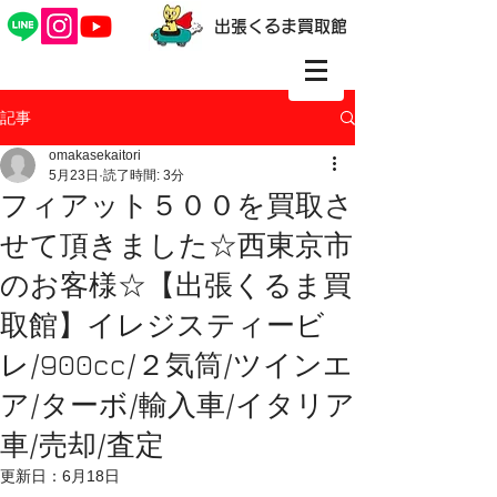
出張くるま買取館
記事
omakasekaitori
5月23日
読了時間: 3分
フィアット５００を買取さ
せて頂きました☆西東京市
のお客様☆【出張くるま買
取館】イレジスティービ
レ/900cc/２気筒/ツインエ
ア/ターボ/輸入車/イタリア
車/売却/査定
更新日：
6月18日