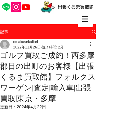
出張くるま買取館
記事
omakasekaitori
2022年11月26日
読了時間: 2分
ゴルフ買取ご成約！西多摩
郡日の出町のお客様【出張
くるま買取館】フォルクス
ワーゲン|査定|輸入車|出張
買取|東京・多摩
更新日：
2024年4月22日