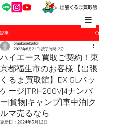
出張くるま買取館
記事
omakasekaitori
2023年8月21日
読了時間: 2分
ハイエース買取ご契約！東
京都福生市のお客様【出張
くるま買取館】DX GLパッ
ケージ|TRH200V|4ナンバ
ー|貨物|キャンプ|車中泊|ク
ルマ売るなら
更新日：
2024年5月12日