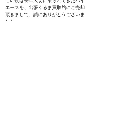
この度は長年大切に乗られてきたハイ
エースを、出張くるま買取館にご売却
頂きまして、誠にありがとうございま
した。
思い入れのある車だと思いますので、
当店で丁寧にお取り扱いいたします！
当店では、一般車に限らずバンや貨
物、トラックや軽トラ、キャンピング
カーなど
幅広いジャンルの査定が可能です！
仕事で使わなくなった車。
新しい車の入れ替えに伴い売却したい