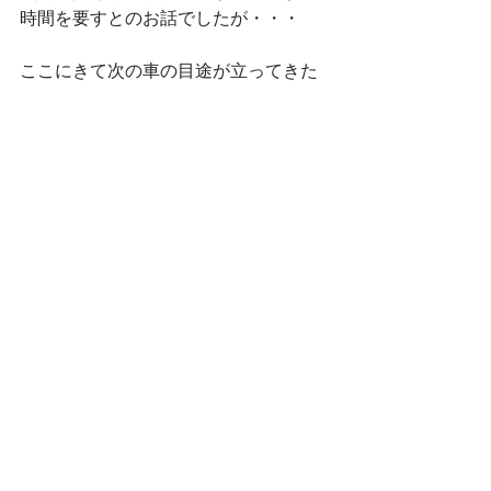
時間を要すとのお話でしたが・・・
ここにきて次の車の目途が立ってきた
ので、クラブマンＪＣＷは当店で買取
させて頂くこととなりました！
まだ年式もあたらしく、かなり極上の
ジョンクーパーワークスなので、当店
にお売り頂き本当に感謝です(^^)