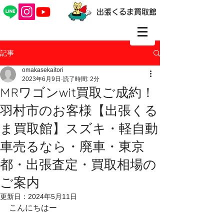
出張くるま買取館
記事
omakasekaitori
2023年6月9日
読了時間: 2分
MRワゴンwit買取ご成約！
羽村市のお客様【出張くる
ま買取館】スズキ・軽自動
車売るなら・廃車・東京
都・出張査定・買取相場の
ご案内
更新日：
2024年5月11日
こんにちはー