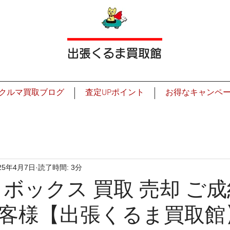
出張くるま買取館
クルマ買取ブログ
査定UPポイント
お得なキャンペ
25年4月7日
読了時間: 3分
Ｎボックス 買取 売却 ご
客様【出張くるま買取館