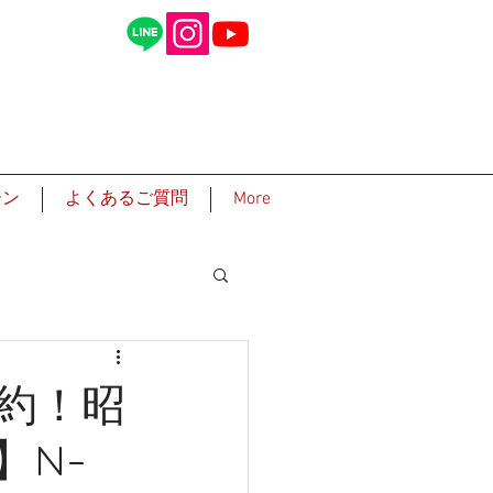
ーン
よくあるご質問
More
成約！昭
】N-