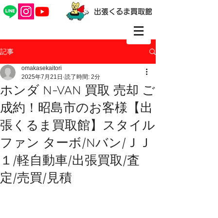
出張くるま買取館
記事
omakasekaitori
2025年7月21日
読了時間: 2分
ホンダ N-VAN 買取 売却 ご
成約！昭島市のお客様【出
張くるま買取館】スタイル
ファン ターボ/Nバン/ＪＪ
１/軽自動車/出張買取/査
定/売買/見積