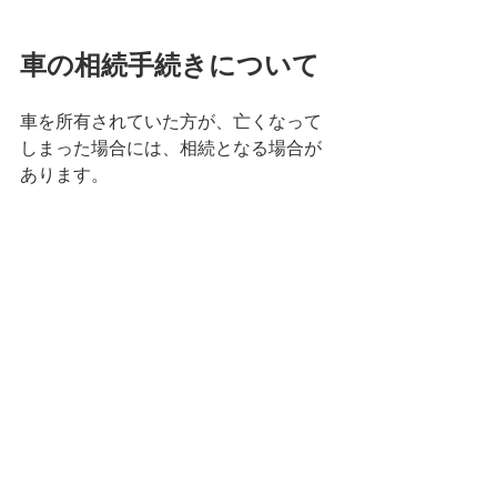
車の相続手続きについて
車を所有されていた方が、亡くなって
しまった場合には、相続となる場合が
あります。
軽自動車→相続手続きが不要で普通に
売却ができます。
（ローン中、所有権
付きを除く）
普通自動車→相続の手続きになりま
す。
ただ、相続といっても、ご安心下さ
い。