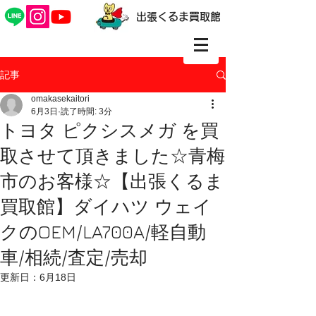
出張くるま買取館
記事
omakasekaitori
6月3日
読了時間: 3分
トヨタ ピクシスメガ を買
取させて頂きました☆青梅
市のお客様☆【出張くるま
買取館】ダイハツ ウェイ
クのOEM/LA700A/軽自動
車/相続/査定/売却
更新日：
6月18日