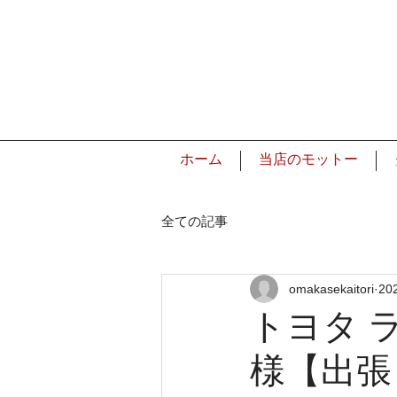
ホーム
当店のモットー
全ての記事
omakasekaitori
20
トヨタ 
様【出張く