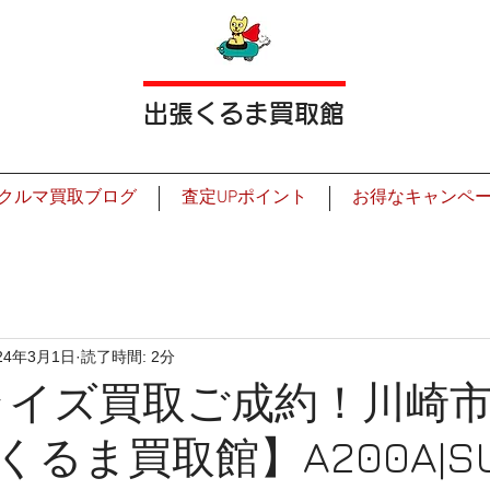
出張くるま買取館
クルマ買取ブログ
査定UPポイント
お得なキャンペ
24年3月1日
読了時間: 2分
ライズ買取ご成約！川崎
るま買取館】A200A|SU