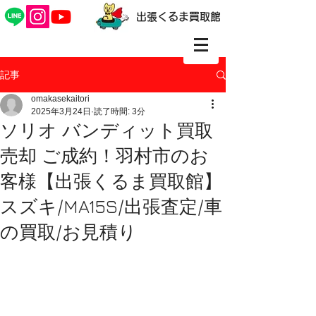
出張くるま買取館
記事
omakasekaitori
2025年3月24日
読了時間: 3分
ソリオ バンディット買取
売却 ご成約！羽村市のお
客様【出張くるま買取館】
スズキ/MA15S/出張査定/車
の買取/お見積り