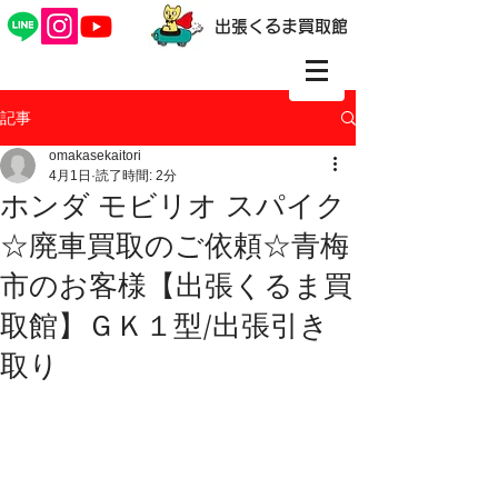
出張くるま買取館
記事
omakasekaitori
4月1日
読了時間: 2分
ホンダ モビリオ スパイク
☆廃車買取のご依頼☆青梅
市のお客様【出張くるま買
取館】ＧＫ１型/出張引き
取り