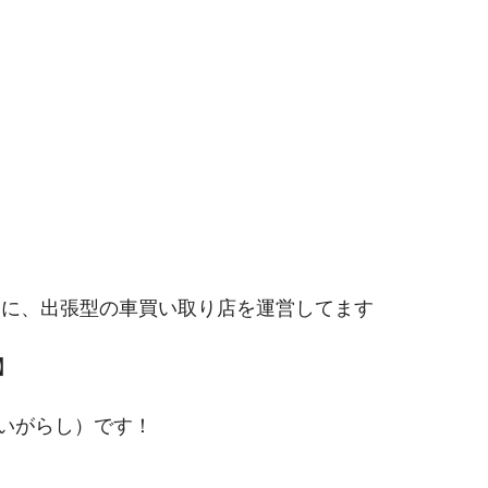
点に、出張型の車買い取り店を運営してます
】
いがらし）です！