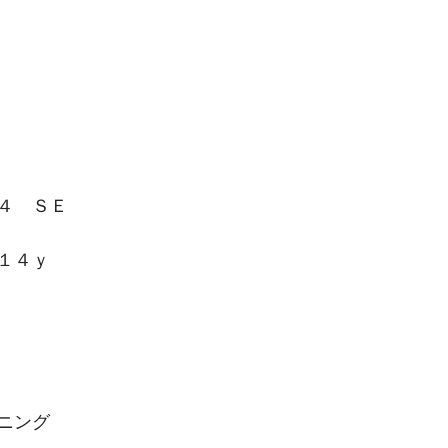
４　ＳＥ
１４ｙ
ニング