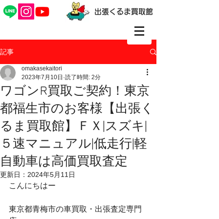
出張くるま買取館
記事
omakasekaitori
2023年7月10日
読了時間: 2分
ワゴンR買取ご契約！東京
都福生市のお客様【出張く
るま買取館】ＦＸ|スズキ|
５速マニュアル|低走行|軽
自動車は高価買取査定
更新日：
2024年5月11日
こんにちはー
東京都青梅市の車買取・出張査定専門